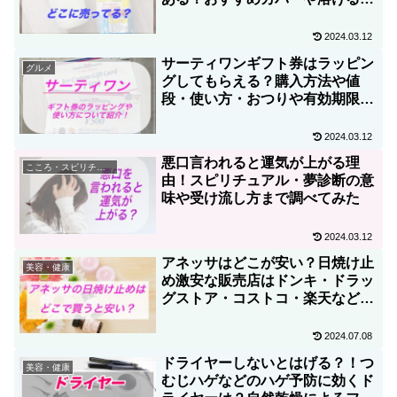
間など長持ち具合も調査！
2024.03.12
サーティワンギフト券はラッピン
グルメ
グしてもらえる？購入方法や値
段・使い方・おつりや有効期限に
ついても紹介！
2024.03.12
悪口言われると運気が上がる理
こころ・スピリチュアル
由！スピリチュアル・夢診断の意
味や受け流し方まで調べてみた
2024.03.12
アネッサはどこが安い？日焼け止
美容・健康
め激安な販売店はドンキ・ドラッ
グストア・コストコ・楽天などか
ら調査！割引クーポンはある？
2024.07.08
ドライヤーしないとはげる？！つ
美容・健康
むじハゲなどのハゲ予防に効くド